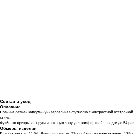
Состав и уход
Описание
Новинка летней капсулы- универсальная футболка с контрастной отстрочкой и
стиль.
Футболка прикрывает руки и паховую зону, для комфортной посадки до 54 ра
Обмеры изделия
Размер one size 44-54 : Длина по спинке- 77см, обхват на уровне груди - 125с