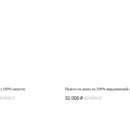
из 100% шерсти
Пальто на запах из 100% вирджинской
9 500
₽
31 000
₽
42 800
₽