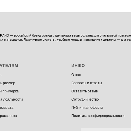
AND — российский бренд одежды, где каждая вещь создана для счастливой повседнев
ых материалов. Лаконичные силуэты, удобные модели и внимание к деталям — для тех,
АТЕЛЯМ
ИНФО
ь
О нас
ь размер
Вопросы и ответы
 и примерка
Оставить отзыв
а лояльности
Сотрудничество
возврата
Публичная оферта
 рассрочка
Политика конфиденциальности