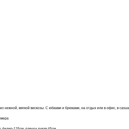
з нежной, мягкой вискозы. С юбками и брюками, на отдых или в офис, в casu
змера
м, бедер-125см, плечо+ рукав 45см