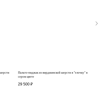
 шерсти
Пальто-пиджак из вирджинской шерсти в "елочку" в
Полупальто 
сером цвете
13 400
₽
29 500
₽