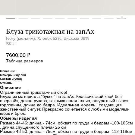
Блуза трикотажная на запАх
Ivory (меланж). Хлопок 62%, Вискоза 38%
SKU:
7600,00
₽
Таблица размеров
Описание
Обмеры изделия
Состав и уход
Отзывы
Описание
Ограниченный трикотажный drop!
Блуза из материала "букле" на запАх. Классический крой без
оверсайз, длина рукава, закрывающая плечо, аккуратный вырез
горловины, длина до бедра. Идеальная модель , создающая
женственный силуэт. Прекрасно сочетается с любыми моделями
юбок и брюк.
Обмеры изделия
Размер 44-46: длина - 74см, обхват по груди и бедрам -100-105см
, длина спущенного плеча- 26 см
Размер 48-50: длина - 75см, обхват по груди и бедрам -112-118см ,