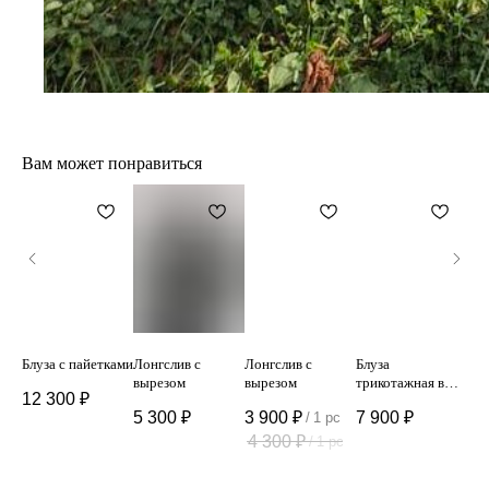
Вам может понравиться
 из
Блуза с пайетками
Лонгслив с
Лонгслив с
Блуза
Топ
вырезом
вырезом
трикотажная в
12 300
₽
7 
нежно-розовом
5 300
₽
3 900
₽
7 900
₽
/
1 pc
цвете
4 300
₽
/
1 pc