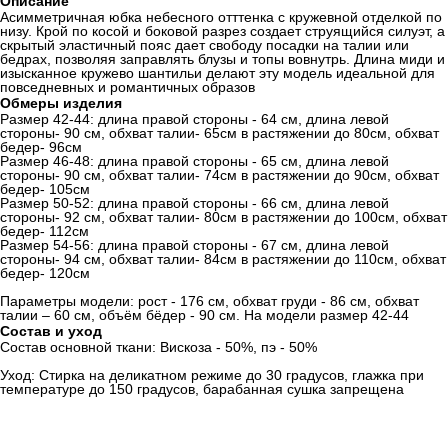
Описание
Асимметричная юбка небесного отттенка с кружевной отделкой по
низу. Крой по косой и боковой разрез создает струящийся силуэт, а
скрытый эластичный пояс дает свободу посадки на талии или
бедрах, позволяя заправлять блузы и топы вовнутрь. Длина миди и
изысканное кружево шантильи делают эту модель идеальной для
повседневных и романтичных образов
Обмеры изделия
Размер 42-44: длина правой стороны - 64 см, длина левой
стороны- 90 см, обхват талии- 65см в растяжении до 80см, обхват
бедер- 96см
Размер 46-48: длина правой стороны - 65 см, длина левой
стороны- 90 см, обхват талии- 74см в растяжении до 90см, обхват
бедер- 105см
Размер 50-52: длина правой стороны - 66 см, длина левой
стороны- 92 см, обхват талии- 80см в растяжении до 100см, обхват
бедер- 112см
Размер 54-56: длина правой стороны - 67 см, длина левой
стороны- 94 см, обхват талии- 84см в растяжении до 110см, обхват
бедер- 120см
Параметры модели: рост - 176 см, обхват груди - 86 см, обхват
талии – 60 см, объём бёдер - 90 см. На модели размер 42-44
Состав и уход
Состав основной ткани: Вискоза - 50%, пэ - 50%
Уход: Стирка на деликатном режиме до 30 градусов, глажка при
температуре до 150 градусов, барабанная сушка запрещена