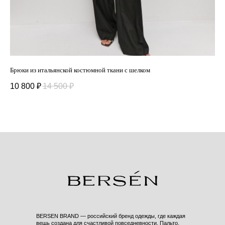
Брюки из итальянской костюмной ткани с шелком
Юбк
10 800
₽
14 500
₽
10
BERSEN BRAND — российский бренд одежды, где каждая
вещь создана для счастливой повседневности. Пальто,