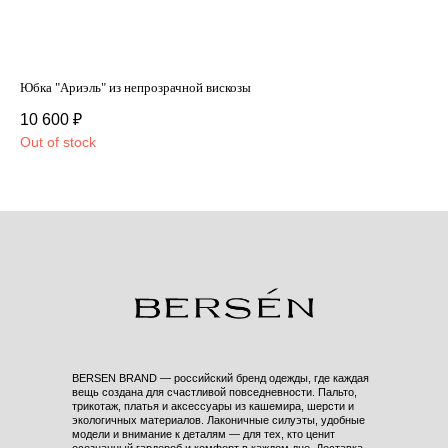
Юбка "Ариэль" из непрозрачной вискозы
Брю
10 600
₽
10
Out of stock
Out
BERSEN BRAND — российский бренд одежды, где каждая
вещь создана для счастливой повседневности. Пальто,
трикотаж, платья и аксессуары из кашемира, шерсти и
экологичных материалов. Лаконичные силуэты, удобные
модели и внимание к деталям — для тех, кто ценит