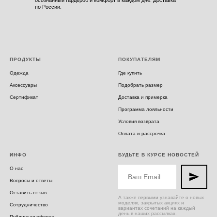
осознанный гардероб и комфорт в каждом дне. Доставка
по России.
ПРОДУКТЫ
ПОКУПАТЕЛЯМ
Одежда
Где купить
Аксессуары
Подобрать размер
Сертификат
Доставка и примерка
Программа лояльности
Условия возврата
Оплата и рассрочка
ИНФО
БУДЬТЕ В КУРСЕ НОВОСТЕЙ
О нас
Вопросы и ответы
Оставить отзыв
А также первыми узнавайте о новых
моделях, закрытых акциях и
Сотрудничество
вариантах сочетаний на каждый
день в наших рассылках.
Публичная оферта