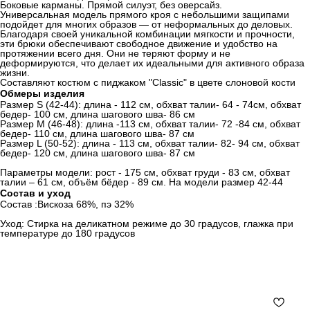
Боковые карманы. Прямой силуэт, без оверсайз.
Универсальная модель прямого кроя с небольшими защипами
подойдет для многих образов — от неформальных до деловых.
Благодаря своей уникальной комбинации мягкости и прочности,
эти брюки обеспечивают свободное движение и удобство на
протяжении всего дня. Они не теряют форму и не
деформируются, что делает их идеальными для активного образа
жизни.
Составляют костюм с пиджаком "Classic" в цвете слоновой кости
Обмеры изделия
Размер S (42-44): длина - 112 см, обхват талии- 64 - 74см, обхват
бедер- 100 см, длина шагового шва- 86 см
Размер М (46-48): длина -113 см, обхват талии- 72 -84 см, обхват
бедер- 110 см, длина шагового шва- 87 см
Размер L (50-52): длина - 113 см, обхват талии- 82- 94 см, обхват
бедер- 120 см, длина шагового шва- 87 см
Параметры модели: рост - 175 см, обхват груди - 83 см, обхват
талии – 61 см, объём бёдер - 89 см. На модели размер 42-44
Состав и уход
Состав :Вискоза 68%, пэ 32%
Уход: Стирка на деликатном режиме до 30 градусов, глажка при
температуре до 180 градусов