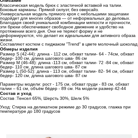
Описание
Классическая модель брюк с эластичной вставкой на талии.
Боковые карманы. Прямой силуэт, без оверсайз.
Универсальная модель прямого кроя с небольшими защипами
подойдет для многих образов — от неформальных до деловых.
Благодаря своей уникальной комбинации мягкости и прочности,
эти брюки обеспечивают свободное движение и удобство на
протяжении всего дня. Они не теряют форму и не
деформируются, что делает их идеальными для активного образа
жизни.
Составляют костюм с пиджаком "Trend" в цвете молочный шоколад
Обмеры изделия
Размер S (42-44): длина - 112 см, обхват талии- 64 - 74см, обхват
бедер- 100 см, длина шагового шва- 86 см
Размер М (46-48): длина -113 см, обхват талии- 72 -84 см, обхват
бедер- 110 см, длина шагового шва- 87 см
Размер L (50-52): длина - 113 см, обхват талии- 82- 94 см, обхват
бедер- 120 см, длина шагового шва- 87 см
Параметры модели: рост - 175 см, обхват груди - 83 см, обхват
талии – 61 см, объём бёдер - 89 см. На модели размер 42-44
Состав и уход
Состав :Тенсел 65%, Шерсть 30%, Шелк 5%
Уход: Стирка на деликатном режиме до 30 градусов, глажка при
температуре до 180 градусов