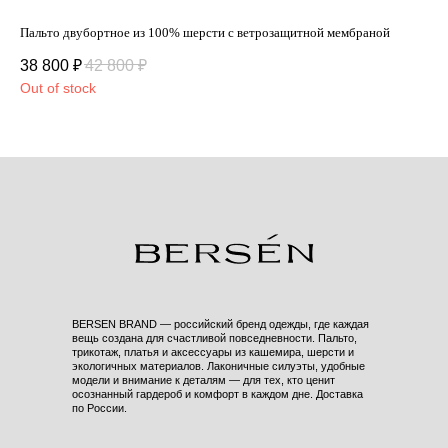
Пальто двубортное из 100% шерсти с ветрозащитной мембраной
Пол
38 800
₽
42 800
₽
13
Out of stock
BERSEN BRAND — российский бренд одежды, где каждая
вещь создана для счастливой повседневности. Пальто,
трикотаж, платья и аксессуары из кашемира, шерсти и
экологичных материалов. Лаконичные силуэты, удобные
модели и внимание к деталям — для тех, кто ценит
осознанный гардероб и комфорт в каждом дне. Доставка
по России.