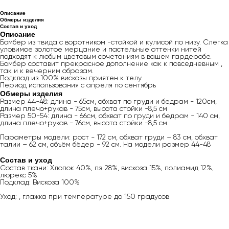
Описание
Обмеры изделия
Состав и уход
Описание
Бомбер из твида с воротником -стойкой и кулисой по низу. Слегка
уловимое золотое мерцание и пастельные оттенки нитей
подходят к любым цветовым сочетаниям в вашем гардеробе.
Бомбер составит прекрасное дополнение как к повседневным ,
так и к вечерним образам.
Подклад из 100% вискозы приятен к телу.
Период использования с апреля по сентябрь
Обмеры изделия
Размер 44-48: длина - 65см, обхват по груди и бедрам - 120см,
длина плечо+рукав - 75см, высота стойки -8,5 см
Размер 50-54: длина - 66см, обхват по груди и бедрам - 140 см,
длина плечо+рукав - 76см, высота стойки -8,5 см
Параметры модели: рост - 172 см, обхват груди – 83 см, обхват
талии – 62 см, объём бёдер - 92 см. На модели размер 44-48
Состав и уход
Состав ткани: Хлопок 40%, пэ 28%, вискоза 15%, полиамид 12%,
люрекс 5%
Подклад: Вискоза 100%
Уход: , глажка при температуре до 150 градусов