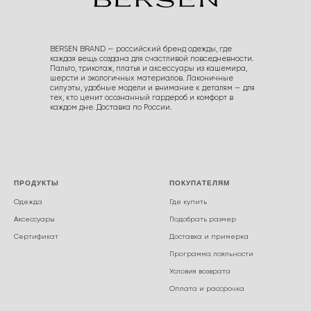
BERSEN BRAND — российский бренд одежды, где
каждая вещь создана для счастливой повседневности.
Пальто, трикотаж, платья и аксессуары из кашемира,
шерсти и экологичных материалов. Лаконичные
силуэты, удобные модели и внимание к деталям — для
тех, кто ценит осознанный гардероб и комфорт в
каждом дне. Доставка по России.
ПРОДУКТЫ
ПОКУПАТЕЛЯМ
Одежда
Где купить
Аксессуары
Подобрать размер
Сертификат
Доставка и примерка
Программа лояльности
Условия возврата
Оплата и рассрочка