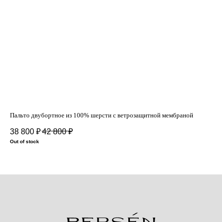
Пальто двубортное из 100% шерсти с ветрозащитной мембраной
Пал
38 800
₽
42 800
₽
29
Out of stock