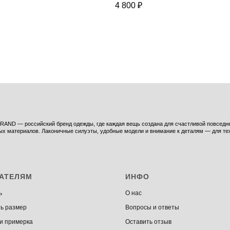
4 800
₽
AND — российский бренд одежды, где каждая вещь создана для счастливой повседнев
ых материалов. Лаконичные силуэты, удобные модели и внимание к деталям — для тех,
АТЕЛЯМ
ИНФО
ь
О нас
ь размер
Вопросы и ответы
 и примерка
Оставить отзыв