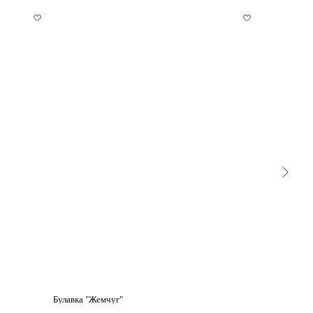
Булавка "Жемчуг"
Кулон из на