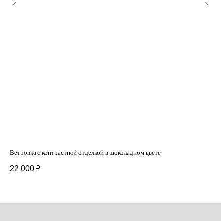
Ветровка с контрастной отделкой в шоколадном цвете
Уни
22 000
₽
14