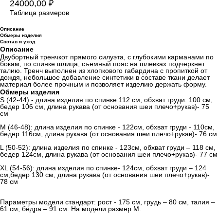
24000,00
₽
Таблица размеров
Описание
Обмеры изделия
Состав и уход
Описание
Двубортный тренчкот прямого силуэта, с глубокими карманами по
бокам, по спинке шлица, съемный пояс на шлевках подчеркнет
талию. Тренч выполнен из хлопкового габардина с пропиткой от
дождя, небольшое добавление синтетики в составе ткани делает
материал более прочным и позволяет изделию держать форму.
Обмеры изделия
S (42-44) - длина изделия по спинке 112 см, обхват груди: 100 см,
бедер 106 см, длина рукава (от основания шеи плечо+рукав)- 75
см
M (46-48): длина изделия по спинке - 122см, обхват груди - 110см,
бедер 116см, длина рукава (от основания шеи плечо+рукав)- 76 см
L (50-52): длина изделия по спинке - 123см, обхват груди – 118 см,
бедер 124см, длина рукава (от основания шеи плечо+рукав)- 77 см
XL (54-56): длина изделия по спинке- 124см, обхват груди – 124
см,бедер 130 см, длина рукава (от основания шеи плечо+рукав)-
78 см
Параметры модели стандарт: рост - 175 см, грудь – 80 см, талия –
61 см, бёдра – 91 см. На модели размер М.