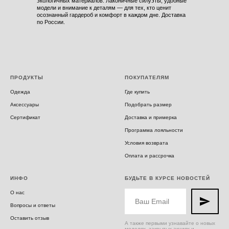
экологичных материалов. Лаконичные силуэты, удобные
модели и внимание к деталям — для тех, кто ценит
осознанный гардероб и комфорт в каждом дне. Доставка
по России.
ПРОДУКТЫ
ПОКУПАТЕЛЯМ
Одежда
Где купить
Аксессуары
Подобрать размер
Сертификат
Доставка и примерка
Программа лояльности
Условия возврата
Оплата и рассрочка
ИНФО
БУДЬТЕ В КУРСЕ НОВОСТЕЙ
О нас
Вопросы и ответы
Оставить отзыв
А также первыми узнавайте о новых
моделях, закрытых акциях и