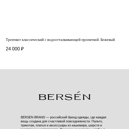
Тренчкот классический с водоотталкивающей пропиткой. Бежевый
Уни
24 000
₽
14
BERSEN BRAND — российский бренд одежды, где каждая
вещь создана для счастливой повседневности. Пальто,
трикотаж, платья и аксессуары из кашемира, шерсти и