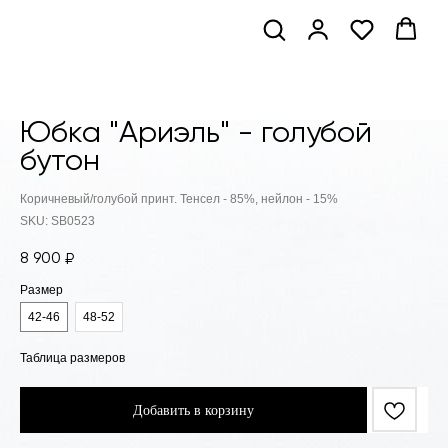
Юбка "Ариэль" - голубой
бутон
Коричневый/голубой принт. Тенсел - 85%, нейлон - 15%
SKU:
SB0523
8 900
₽
Размер
42-46
48-52
Таблица размеров
Добавить в корзину