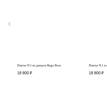
в красном
Платье N.1 из джерси Hugo Boss
Платье N.1 в 
18 800
₽
18 800
₽