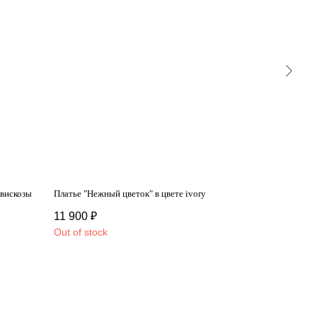
 вискозы
Платье "Нежный цветок" в цвете ivory
Платье "Бала
11 900
₽
11 900
₽
Out of stock