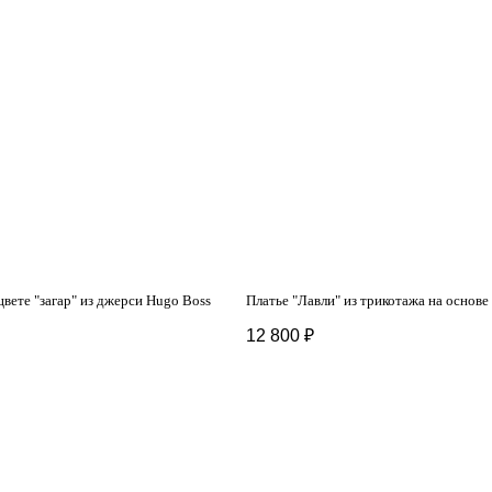
цвете "загар" из джерси Hugo Boss
Платье "Лавли" из трикотажа на основе
12 800
₽