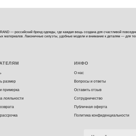
AND — российский бренд одежды, где каждая вещь создана для счастливой повседнев
ых материалов. Лаконичные силуэты, удобные модели и внимание к деталям — для тех,
АТЕЛЯМ
ИНФО
ь
О нас
ь размер
Вопросы и ответы
 и примерка
Оставить отзыв
а лояльности
Сотрудничество
возврата
Публичная оферта
 рассрочка
Политика конфиденциальности