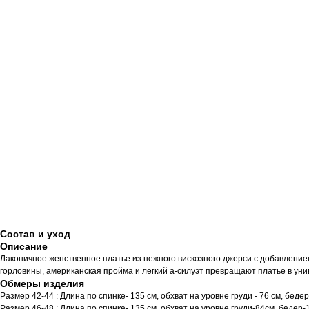
Состав и уход
Описание
Лаконичное женственное платье из нежного вискозного джерси с добавление
горловины, американская пройма и легкий а-силуэт превращают платье в ун
Обмеры изделия
Размер 42-44 : Длина по спинке- 135 см, обхват на уровне груди - 76 см, бедер
Размер 46-48 : Длина по спинке- 135 см, обхват на уровне груди-84см, бедер-