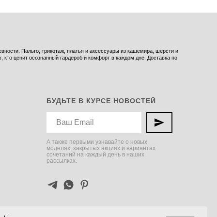
ности. Пальто, трикотаж, платья и аксессуары из кашемира, шерсти и
 кто ценит осознанный гардероб и комфорт в каждом дне. Доставка по
БУДЬТЕ В КУРСЕ НОВОСТЕЙ
А также первыми узнавайте о новых
моделях, закрытых акциях и вариантах
сочетаний на каждый день в наших
рассылках.
веб-сайт разработан
с любовью