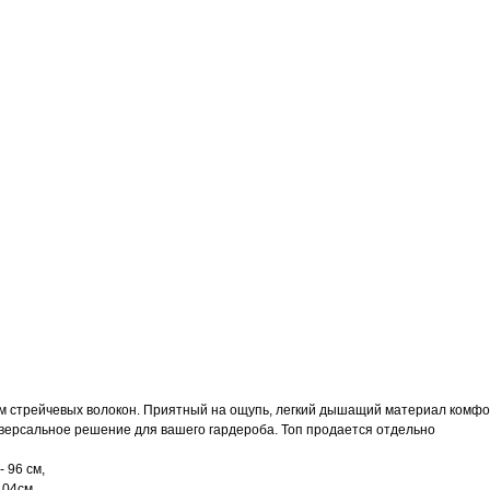
м стрейчевых волокон. Приятный на ощупь, легкий дышащий материал комфор
иверсальное решение для вашего гардероба. Топ продается отдельно
- 96 см,
104см,