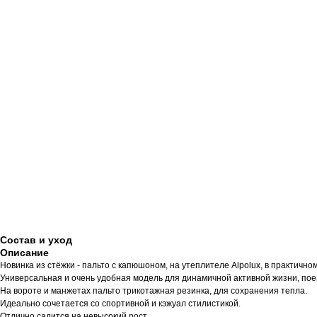
Состав и уход
Описание
Новинка из стёжки - пальто с капюшоном, на утеплителе Alpolux, в практично
Универсальная и очень удобная модель для динамичной активной жизни, поез
На вороте и манжетах пальто трикотажная резинка, для сохранения тепла.
Идеально сочетается со спортивной и кэжуал стилистикой.
Отлично садится на невысокий рост.