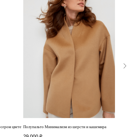
-сером цвете
Полупальто Минимализм из шерсти и кашемира
Пальто-пидж
сером цвете
29 000
₽