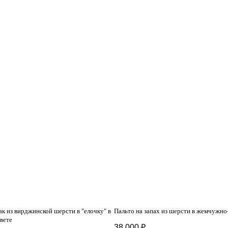
к из вирджинской шерсти в "елочку" в
Пальто на запах из шерсти в жемчужно
вете
38 000
₽