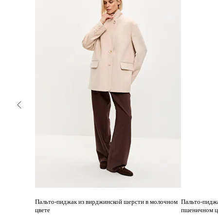
Пальто-пиджак из вирджинской шерсти в молочном
Пальто-пиджа
цвете
пшеничном ц