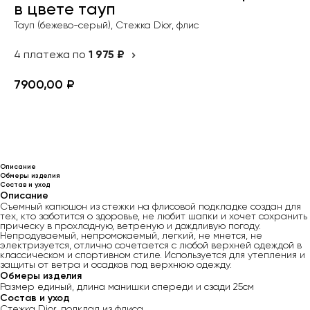
в цвете тауп
Тауп (бежево-серый), Стежка Dior, флис
4 платежа по
1 975 ₽
7900,00
₽
Добавить в корзину
Описание
Обмеры изделия
Состав и уход
Описание
Съемный капюшон из стежки на флисовой подкладке создан для
тех, кто заботится о здоровье, не любит шапки и хочет сохранить
прическу в прохладную, ветреную и дождливую погоду.
Непродуваемый, непромокаемый, легкий, не мнется, не
электризуется, отлично сочетается с любой верхней одеждой в
классическом и спортивном стиле. Используется для утепления и
защиты от ветра и осадков под верхнюю одежду.
Обмеры изделия
Размер единый, длина манишки спереди и сзади 25см
Состав и уход
Стежка Dior, подклад из флиса