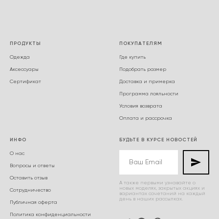
ПРОДУКТЫ
ПОКУПАТЕЛЯМ
Одежда
Где купить
Аксессуары
Подобрать размер
Сертификат
Доставка и примерка
Программа лояльности
Условия возврата
Оплата и рассрочка
ИНФО
БУДЬТЕ В КУРСЕ НОВОСТЕЙ
О нас
Вопросы и ответы
Оставить отзыв
А также первыми узнавайте о
новых моделях, закрытых акциях и
Сотрудничество
вариантах сочетаний на каждый
день в наших рассылках.
Публичная оферта
Политика конфиденциальности